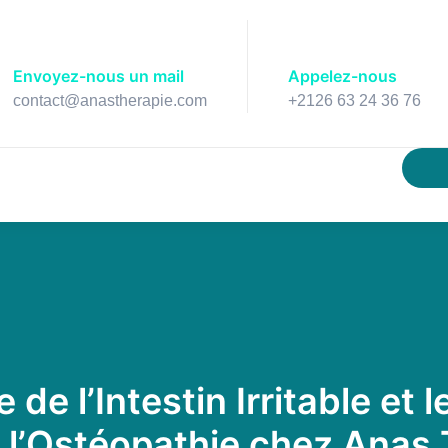
Envoyez-nous un mail
Appelez-nous
contact@anastherapie.com
+2126 63 24 36 76
de l’Intestin Irritable et 
l’Ostéopathie chez Anas 