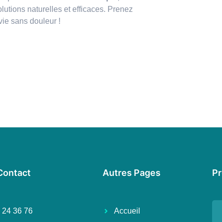
utions naturelles et efficaces. Prenez
vie sans douleur !
Contact
Autres Pages
Pr
 24 36 76
Accueil