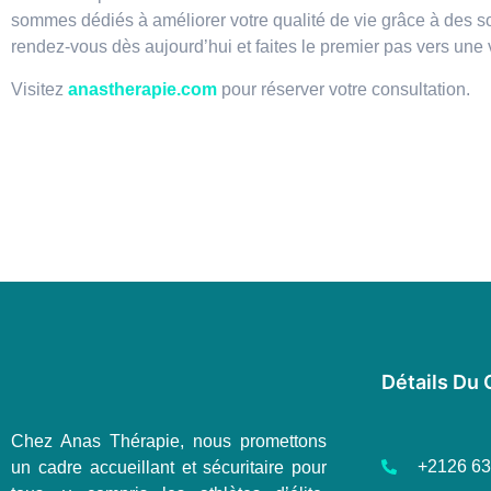
sommes dédiés à améliorer votre qualité de vie grâce à des sol
rendez-vous dès aujourd’hui et faites le premier pas vers une 
Visitez
anastherapie.com
pour réserver votre consultation.
Détails Du 
Chez Anas Thérapie, nous promettons
+2126 63
un cadre accueillant et sécuritaire pour