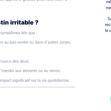
mé
mi
S
in irritable ?
rec
le 
s symptômes tels que :
s au bas-ventre ou dans d’autres zones.
ernance des deux.
Nous 
’intestin aux aliments ou au stress.
chaqu
mpact significatif sur la vie quotidienne.
bien-êt