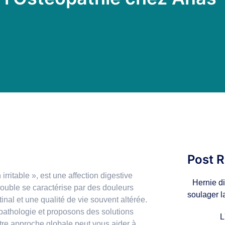
Post 
irritable », est une affection digestive
Hernie di
rouble se caractérise par des douleurs
soulager l
inal et une qualité de vie souvent altérée.
 pathologie et proposons des solutions
L
re approche globale peut vous aider à