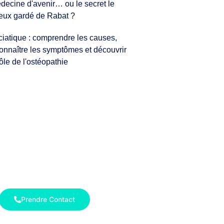
decine d'avenir… ou le secret le
eux gardé de Rabat ?
ciatique : comprendre les causes,
onnaître les symptômes et découvrir
rôle de l'ostéopathie
Contactez-Nous
sommes là pour vous soutenir à
e étape de votre voyage vers le
re physique émotionnel et mental.
Prendre Contact