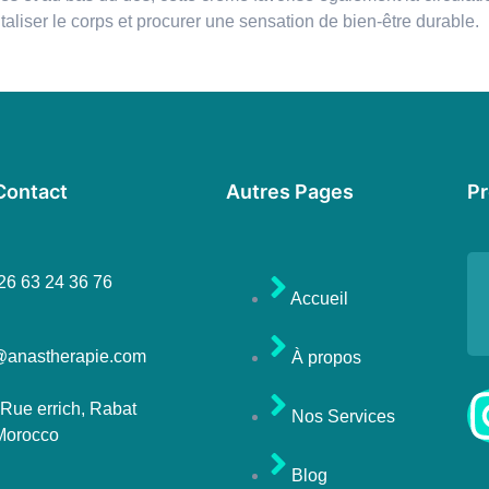
aliser le corps et procurer une sensation de bien-être durable.
Contact
Autres Pages
Pr
26 63 24 36 76
Accueil
@anastherapie.com
À propos
 Rue errich, Rabat
Nos Services
Morocco
Blog